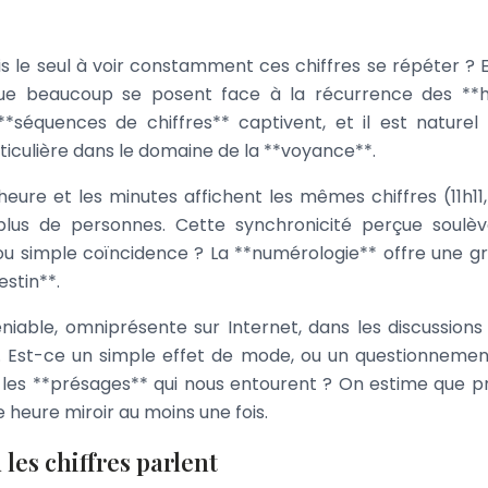
suis le seul à voir constamment ces chiffres se répéter ? 
que beaucoup se posent face à la récurrence des **
**séquences de chiffres** captivent, et il est naturel
rticulière dans le domaine de la **voyance**.
eure et les minutes affichent les mêmes chiffres (11h11, 
n plus de personnes. Cette synchronicité perçue soulè
ou simple coïncidence ? La **numérologie** offre une gri
estin**.
iable, omniprésente sur Internet, dans les discussions
. Est-ce un simple effet de mode, ou un questionnemen
t les **présages** qui nous entourent ? On estime que p
heure miroir au moins une fois.
les chiffres parlent