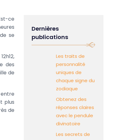
Est-ce
heures
Dernières
 de se
publications
12h12,
Les traits de
ve des
personnalité
lle de
uniques de
chaque signe du
zodiaque
 entre
Obtenez des
t plus
réponses claires
rès de
avec le pendule
divinatoire
Les secrets de