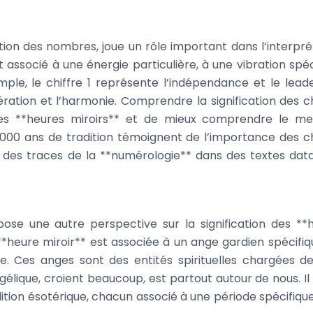
ation des nombres, joue un rôle important dans l’interpré
 associé à une énergie particulière, à une vibration spéc
ple, le chiffre 1 représente l’indépendance et le leade
ération et l’harmonie. Comprendre la signification des ch
 des **heures miroirs** et de mieux comprendre le m
 3000 ans de tradition témoignent de l’importance des ch
 des traces de la **numérologie** dans des textes dat
pose une autre perspective sur la signification des **
*heure miroir** est associée à un ange gardien spécifiqu
 Ces anges sont des entités spirituelles chargées d
gélique, croient beaucoup, est partout autour de nous. Il 
ition ésotérique, chacun associé à une période spécifique