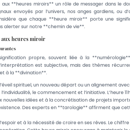
ue aux **heures miroirs** un rôle de messager dans le d
gnaux envoyés par l’univers, nos anges gardiens, ou d’
nsidère que chaque **heure miroir** porte une signifi
us alerter sur notre **chemin de vie**.
s aux heures miroir
ourantes
gnification propre, souvent liée à la **numérologie*
L’interprétation est subjective, mais des thèmes récurre
et à la **divination**.
éveil spirituel, un nouveau départ ou un alignement avec
l’individualité, le commencement et l’initiative. L’heure 11h
 nouvelles idées et à la concrétisation de projets import
existence. Des experts en **tarologie** affirment que cet
espoir et à la nécessité de croire en ses rêves. Le chiffre