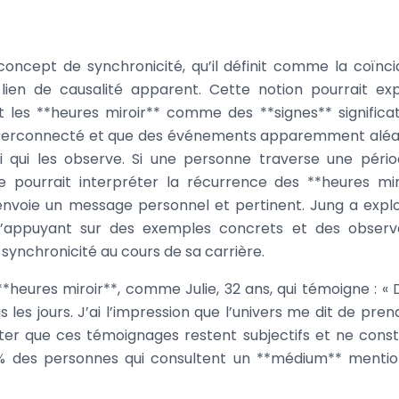
concept de synchronicité, qu’il définit comme la coïnc
lien de causalité apparent. Cette notion pourrait exp
les **heures miroir** comme des **signes** significati
 interconnecté et que des événements apparemment aléa
 qui les observe. Si une personne traverse une péri
pourrait interpréter la récurrence des **heures mir
envoie un message personnel et pertinent. Jung a expl
’appuyant sur des exemples concrets et des observ
 synchronicité au cours de sa carrière.
*heures miroir**, comme Julie, 32 ans, qui témoigne : « 
us les jours. J’ai l’impression que l’univers me dit de pre
ter que ces témoignages restent subjectifs et ne const
5% des personnes qui consultent un **médium** menti