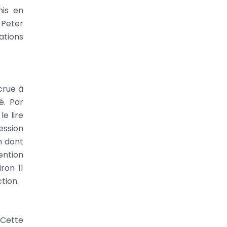
mis en
 Peter
tions
crue à
é. Par
e lire
ession
n dont
ention
ron 11
tion.
 Cette