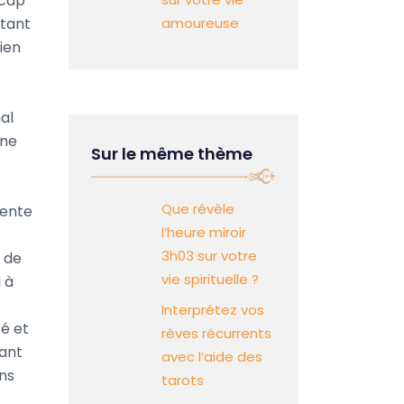
 cap
ttant
amoureuse
tien
nal
une
Sur le même thème
Que révèle
sente
l’heure miroir
3h03 sur votre
 de
vie spirituelle ?
 à
Interprétez vos
té et
rêves récurrents
nant
avec l’aide des
ons
tarots