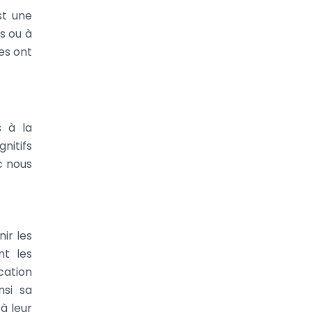
st une
s ou à
es ont
s à la
nitifs
c nous
ir les
nt les
cation
nsi sa
à leur