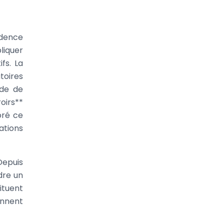
idence
liquer
fs. La
toires
ode de
oirs**
oré ce
ations
Depuis
ndre un
ituent
onnent