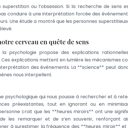
 superstition ou l’obsession. Si la recherche de sens e
pas conduire à une interprétation forcée des événement
eurs. Une étude a montré que les personnes superstitieus
élevé.
notre cerveau en quête de sens
s, la psychologie propose des explications rationnelle
. Ces explications mettent en lumière les mécanismes cog
 interprétation des événements. La **science** peut don
nes nous interpellent.
e psychologique qui nous pousse à rechercher et à reten
nces préexistantes, tout en ignorant ou en minimisa
personne croit que les **heures miroirs** ont une signifi
e de les remarquer et de s’en souvenir, renforçant ai
mener à surestimer la fréquence des **heures miroir** et 