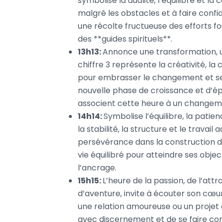
symbolise la dualité, l’équilibre et 
malgré les obstacles et à faire con
une récolte fructueuse des efforts fou
des **guides spirituels**.
13h13:
Annonce une transformation, un
chiffre 3 représente la créativité, la
pour embrasser le changement et se
nouvelle phase de croissance et d’é
associent cette heure à un changem
14h14:
Symbolise l’équilibre, la patie
la stabilité, la structure et le travai
persévérance dans la construction d
vie équilibré pour atteindre ses objec
l’ancrage.
15h15:
L’heure de la passion, de l’attr
d’aventure, invite à écouter son cœu
une relation amoureuse ou un projet c
avec discernement et de se faire conf