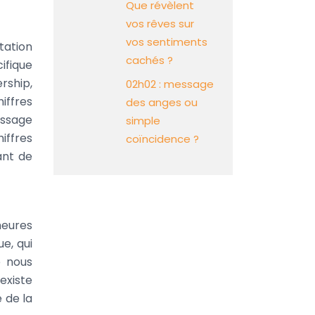
Que révèlent
vos rêves sur
vos sentiments
tation
cachés ?
ifique
rship,
02h02 : message
iffres
des anges ou
essage
simple
iffres
coïncidence ?
ant de
heures
e, qui
e nous
existe
 de la