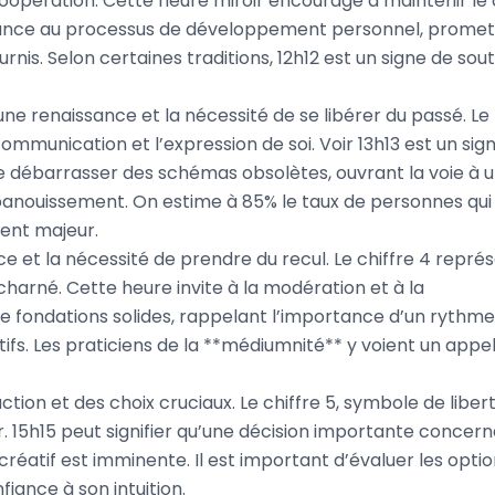
la coopération. Cette heure miroir encourage à maintenir le
fiance au processus de développement personnel, prome
rnis. Selon certaines traditions, 12h12 est un signe de sou
e renaissance et la nécessité de se libérer du passé. Le
 communication et l’expression de soi. Voir 13h13 est un sig
 débarrasser des schémas obsolètes, ouvrant la voie à 
panouissement. On estime à 85% le taux de personnes qui
ent majeur.
nce et la nécessité de prendre du recul. Le chiffre 4 repré
l acharné. Cette heure invite à la modération et à la
e fondations solides, rappelant l’importance d’un rythme
tifs. Les praticiens de la **médiumnité** y voient un appel
action et des choix cruciaux. Le chiffre 5, symbole de liber
r. 15h15 peut signifier qu’une décision importante concer
réatif est imminente. Il est important d’évaluer les opti
iance à son intuition.