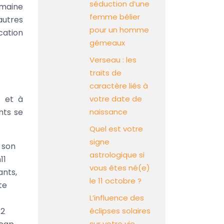
séduction d’une
omaine
femme bélier
autres
pour un homme
cation
gémeaux
Verseau : les
traits de
caractère liés à
* et à
votre date de
nts se
naissance
Quel est votre
signe
 son
astrologique si
11
vous êtes né(e)
ants,
le 11 octobre ?
te
L’influence des
 2
éclipses solaires
sur votre vie