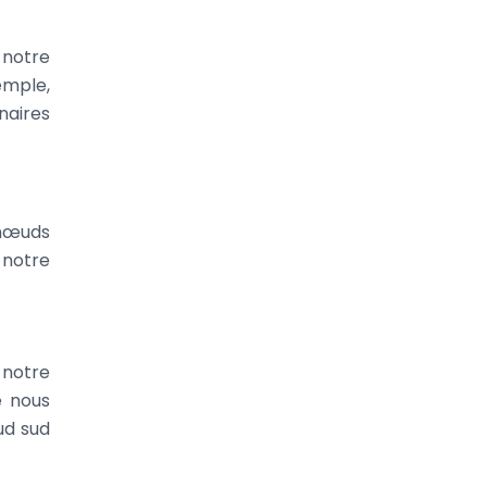
t notre
emple,
naires
 nœuds
 notre
 notre
e nous
ud sud