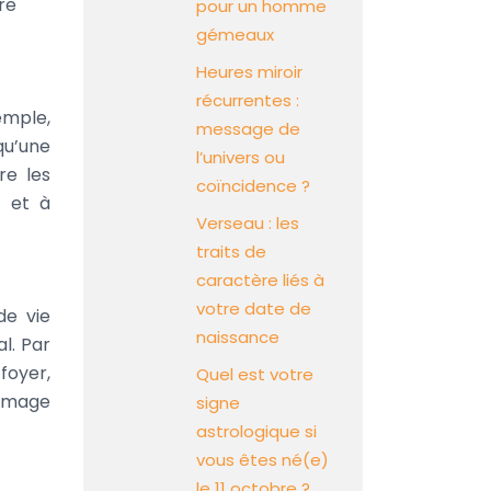
re
pour un homme
gémeaux
Heures miroir
récurrentes :
emple,
message de
qu’une
l’univers ou
re les
coïncidence ?
s et à
Verseau : les
traits de
caractère liés à
votre date de
de vie
naissance
l. Par
foyer,
Quel est votre
 image
signe
astrologique si
vous êtes né(e)
le 11 octobre ?