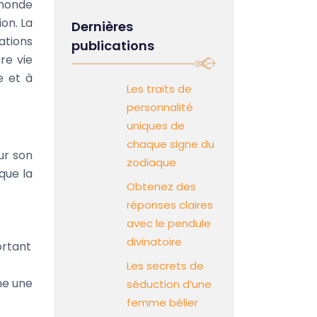
 monde
ion. La
Dernières
ations
publications
re vie
e et à
Les traits de
personnalité
uniques de
chaque signe du
ur son
zodiaque
que la
Obtenez des
réponses claires
avec le pendule
divinatoire
ortant
Les secrets de
me une
séduction d’une
femme bélier