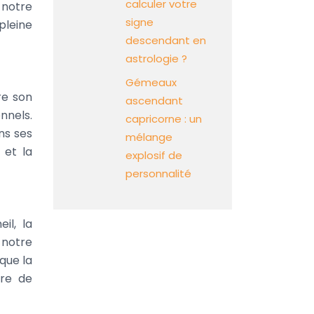
calculer votre
 notre
signe
 pleine
descendant en
astrologie ?
Gémeaux
re son
ascendant
nnels.
capricorne : un
ns ses
mélange
 et la
explosif de
personnalité
il, la
 notre
que la
re de