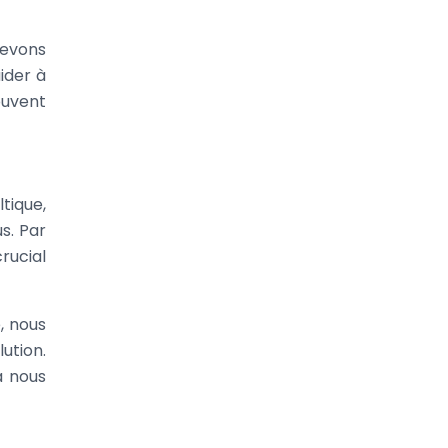
devons
ider à
ouvent
tique,
s. Par
crucial
, nous
tion.
à nous