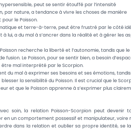
hypersensible, peut se sentir étouffé par l’intensité
n, par nature, a tendance à vivre les choses de manière
t pour le Poisson.
atique et terre-à-terre, peut être frustré par le côté idé
 à lui, a du mal à s’ancrer dans la réalité et à gérer les a
 Poisson recherche la liberté et l’autonomie, tandis que le
e fusion. Le Poisson, pour se sentir bien, a besoin d’espac
être mal interprété par le Scorpion.
ent du mal à exprimer ses besoins et ses émotions, tandi
blesser la sensibilité du Poisson. Il est crucial que le Scor
r et que le Poisson apprenne à s’exprimer plus clairem
vec soin, la relation Poisson-Scorpion peut devenir to
mer en un comportement possessif et manipulateur, voir
perdre dans la relation et oublier sa propre identité, se l