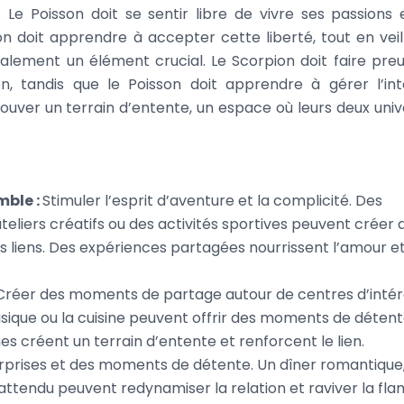
Le Poisson doit se sentir libre de vivre ses passions 
on doit apprendre à accepter cette liberté, tout en veil
également un élément crucial. Le Scorpion doit faire pre
on, tandis que le Poisson doit apprendre à gérer l’int
rouver un terrain d’entente, un espace où leurs deux univ
mble :
Stimuler l’esprit d’aventure et la complicité. Des
ateliers créatifs ou des activités sportives peuvent créer 
es liens. Des expériences partagées nourrissent l’amour et
Créer des moments de partage autour de centres d’intér
usique ou la cuisine peuvent offrir des moments de détent
 créent un terrain d’entente et renforcent le lien.
urprises et des moments de détente. Un dîner romantique
ttendu peuvent redynamiser la relation et raviver la fl