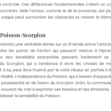
de contrôle. Ces différences fondamentales créent un co
écurrents. Mais l’amour, comme le dit le proverbe, est plu
unique peut surmonter les obstacles et raviver la fla
 Poisson-Scorpion
nstant, une véritable danse sur un fil tendu entre l’attir
ndre les points de friction qui peuvent mettre à l’épre
vec leur sensibilité exacerbée, peuvent facilement se 
 du Scorpion, qui a tendance à vivre les choses de m
 à lui, peut être frustré par le côté rêveur et parfois irr
a réalité. L’indépendance du Poisson, qui a besoin d’espace
e possessivité et de fusion du Scorpion. Enfin, la communi
a souvent du mal à exprimer ses besoins et ses émotions, 
lesser la sensibilité du Poisson.