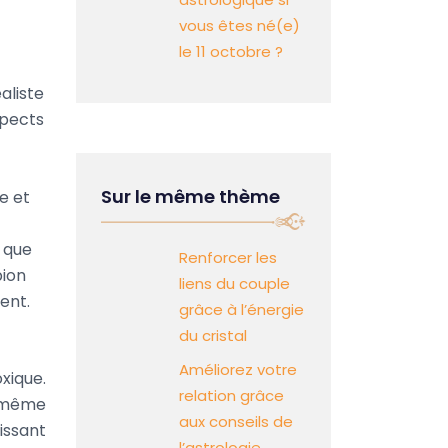
vous êtes né(e)
le 11 octobre ?
aliste
spects
Sur le même thème
e et
s que
Renforcer les
pion
liens du couple
ent.
grâce à l’énergie
du cristal
Améliorez votre
xique.
relation grâce
e même
aux conseils de
aissant
l’astrologie