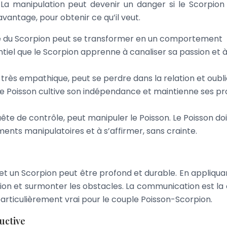
a manipulation peut devenir un danger si le Scorpion u
n avantage, pour obtenir ce qu’il veut.
té du Scorpion peut se transformer en un comportement
entiel que le Scorpion apprenne à canaliser sa passion et 
 très empathique, peut se perdre dans la relation et oubli
e le Poisson cultive son indépendance et maintienne ses p
ête de contrôle, peut manipuler le Poisson. Le Poisson doi
ents manipulatoires et à s’affirmer, sans crainte.
 et un Scorpion peut être profond et durable. En appliqua
lation et surmonter les obstacles. La communication est la 
 particulièrement vrai pour le couple Poisson-Scorpion.
uctive