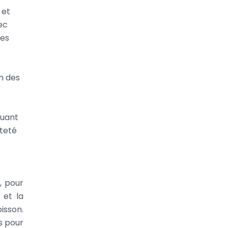
 et
ec
des
n des
quant
êteté
, pour
 et la
isson.
es pour