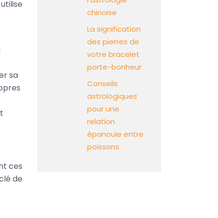
tilise
chinoise
La signification
des pierres de
à
votre bracelet
porte-bonheur
er sa
Conseils
ropres
astrologiques
pour une
t
relation
épanouie entre
poissons
nt ces
clé de