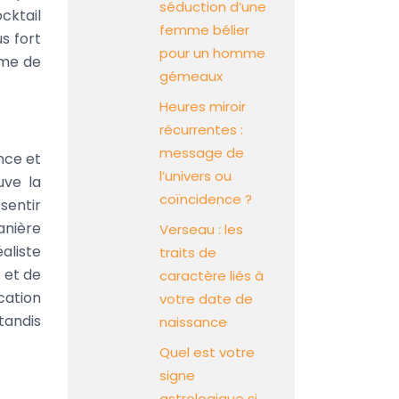
séduction d’une
cktail
femme bélier
s fort
pour un homme
mme de
gémeaux
Heures miroir
récurrentes :
message de
ance et
l’univers ou
uve la
coïncidence ?
sentir
anière
Verseau : les
éaliste
traits de
 et de
caractère liés à
cation
votre date de
tandis
naissance
Quel est votre
signe
astrologique si