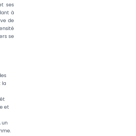
et ses
lant à
uve de
ensité
ers se
des
 la
êt
e et
, un
amme.