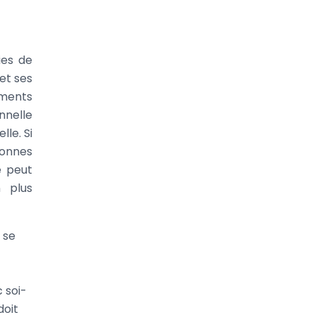
ies de
 et ses
ements
nnelle
lle. Si
bonnes
e peut
 plus
 se
 soi-
doit