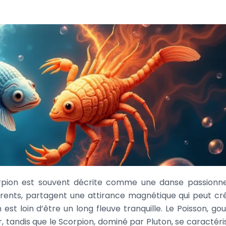
orpion est souvent décrite comme une danse passionne
fférents, partagent une attirance magnétique qui peut cr
n est loin d’être un long fleuve tranquille. Le Poisson, go
ur, tandis que le Scorpion, dominé par Pluton, se caractér